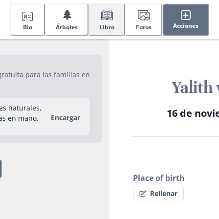
🌲
Acciones
Bio
Árboles
Libro
Fotos
atuita para las familias en
Yalith
res naturales,
16 de novi
Encargar
as en mano.
Place of birth
Rellenar