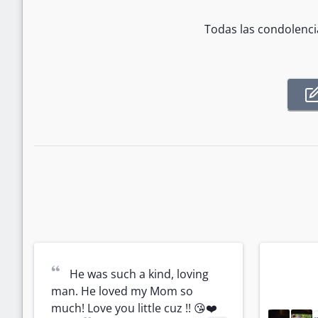
Todas las condolenci
“
He was such a kind, loving 
man. He loved my Mom so 
much! Love you little cuz !! 😘❤️