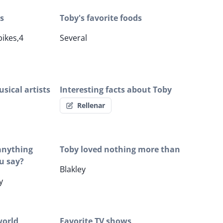
s
Toby's favorite foods
bikes,4
Several
sical artists
Interesting facts about Toby
Rellenar
 anything
Toby loved nothing more than
u say?
Blakley
y
world
Favorite TV shows