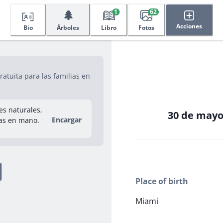
🌲
1
62
Acciones
Bio
Árboles
Libro
Fotos
tuita para las familias en
res naturales,
30 de mayo
Encargar
as en mano.
Place of birth
Miami