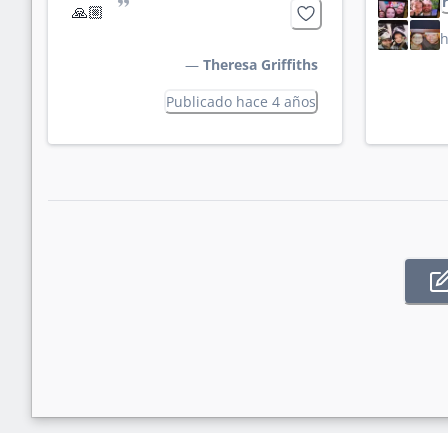
”
🙏🏼
h
—
Theresa Griffiths
Publicado hace 4 años