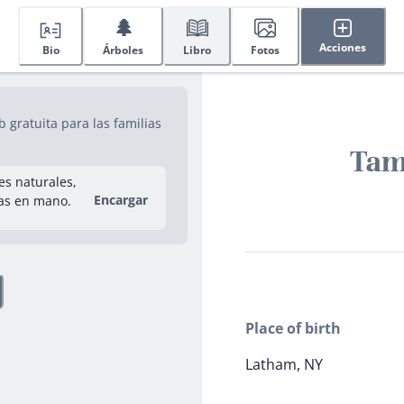
🌲
Acciones
Bio
Árboles
Libro
Fotos
gratuita para las familias
Tam
res naturales,
Encargar
as en mano.
Place of birth
Latham, NY