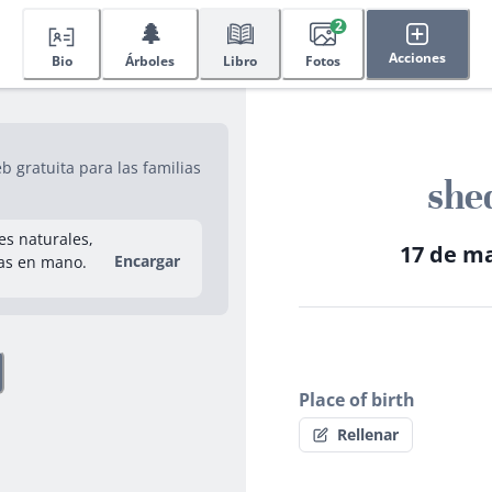
🌲
2
Acciones
Bio
Árboles
Libro
Fotos
 gratuita para las familias
she
res naturales,
17 de ma
Encargar
as en mano.
Place of birth
Rellenar