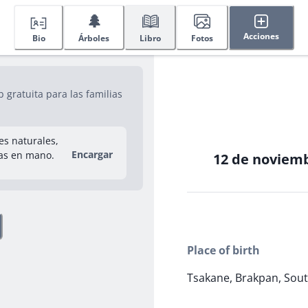
🌲
Acciones
Bio
Árboles
Libro
Fotos
gratuita para las familias
res naturales,
Encargar
as en mano.
12 de noviemb
Place of birth
Tsakane, Brakpan, Sout