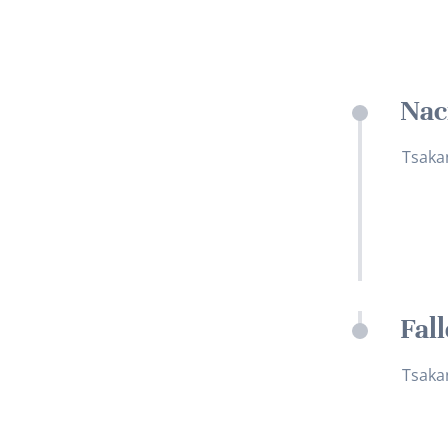
Nac
Tsaka
Fal
Tsaka