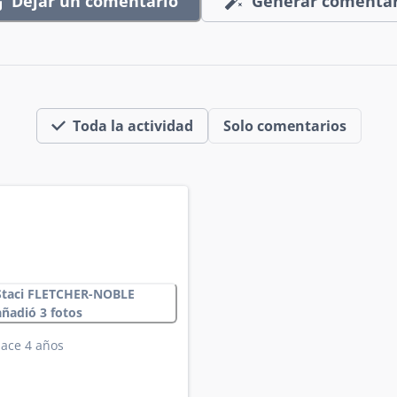
Dejar un comentario
Generar comentar
Toda la actividad
Solo comentarios
Staci FLETCHER-NOBLE
añadió 3 fotos
ace 4 años