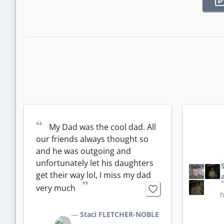
“
My Dad was the cool dad. All 
our friends always thought so 
and he was outgoing and 
unfortunately let his daughters 
get their way lol, I miss my dad 
”
very much
h
—
Staci FLETCHER-NOBLE