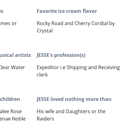
es
Favorite ice cream flavor
ames or
Rocky Road and Cherry Cordial by
Crystal
sical artists
JESSE's profession(s)
Clear Water
Expeditor i.e Shipping and Receiving
clerk
children
JESSE loved nothing more than
talee Rose
His wife and Daughters or the
Renae Noble
Raiders