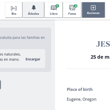
🌲
1
3
Acciones
Bio
Árboles
Libro
Fotos
atuita para las familias en
JES
res naturales,
25 de ma
Encargar
as en mano.
Place of birth
Eugene, Oregon