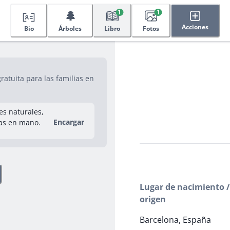
🌲
1
1
Acciones
Bio
Árboles
Libro
Fotos
atuita para las familias en
res naturales,
Encargar
as en mano.
Lugar de nacimiento /
origen
Barcelona, España