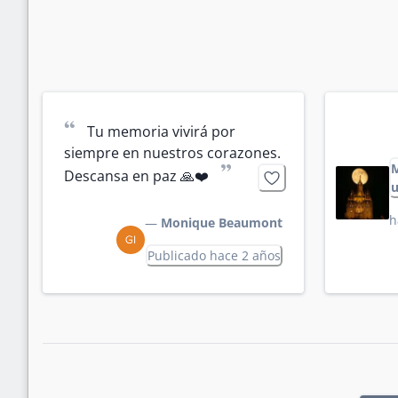
“
Tu memoria vivirá por 
siempre en nuestros corazones. 
”
Descansa en paz 🙏❤️
u
h
—
Monique Beaumont
Publicado hace 2 años