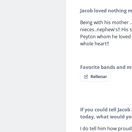
Jacob loved nothing 
Being with his mother ..
nieces..nephew's!! His 
Peyton whom he loved 
whole heart!!
Favorite bands and mu
Rellenar
If you could tell Jaco
today, what would yo
I do tell him how proud