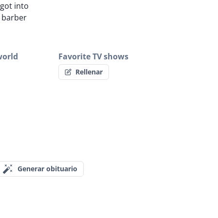
got into
d barber
world
Favorite TV shows
Rellenar
Generar obituario