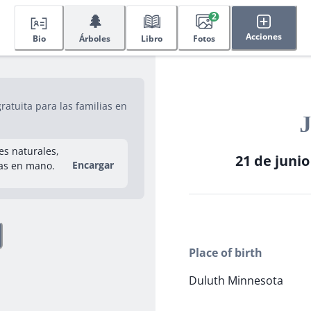
🌲
2
Acciones
Bio
Árboles
Libro
Fotos
atuita para las familias en
J
res naturales,
21 de juni
Encargar
as en mano.
Place of birth
Duluth Minnesota