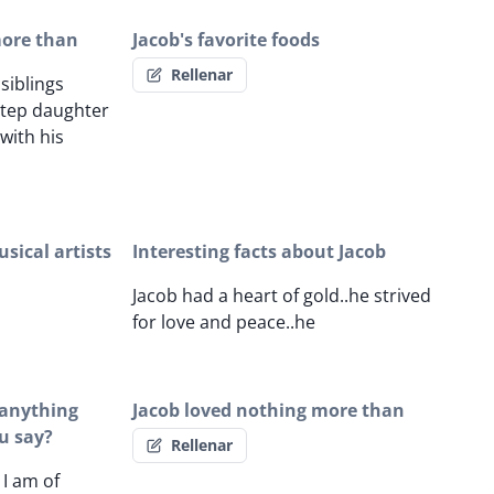
more than
Jacob's favorite foods
Rellenar
siblings
step daughter
with his
sical artists
Interesting facts about Jacob
Jacob had a heart of gold..he strived
for love and peace..he
b anything
Jacob loved nothing more than
u say?
Rellenar
 I am of