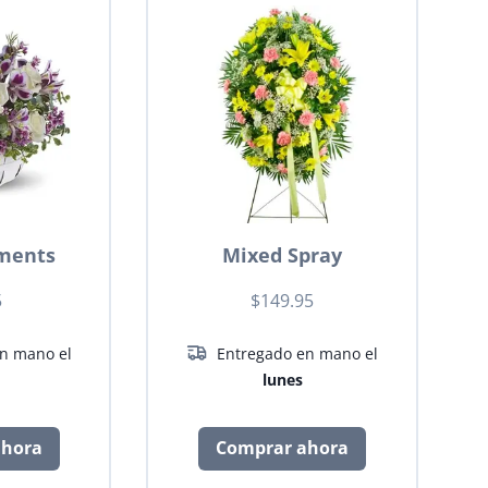
ments
Mixed Spray
5
$149.95
n mano el
Entregado en mano el
lunes
ahora
Comprar ahora