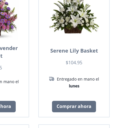
avender
Serene Lily Basket
t
$104.95
5
Entregado en mano el
n mano el
lunes
ahora
Comprar ahora