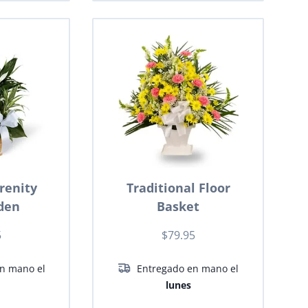
renity
Traditional Floor
den
Basket
5
$79.95
n mano el
Entregado en mano el
lunes