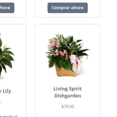
ahora
Comprar ahora
Living Spirit
 Lily
Dishgarden
5
$79.95
n mano el