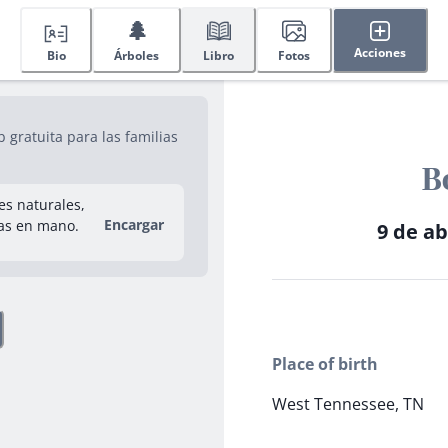
🌲
Acciones
Bio
Árboles
Libro
Fotos
gratuita para las familias
B
res naturales,
Encargar
as en mano.
9 de ab
Place of birth
West Tennessee, TN