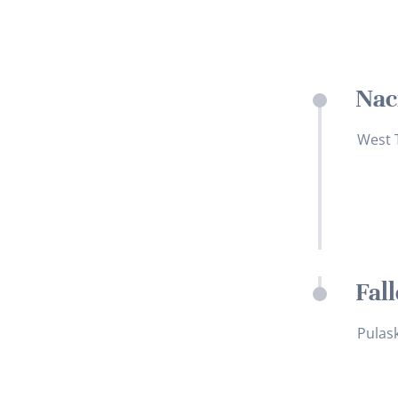
Naci
West 
Fal
Pulask