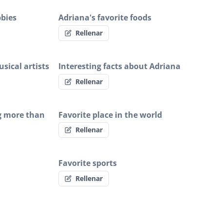
bbies
Adriana's favorite foods
Rellenar
sical artists
Interesting facts about Adriana
Rellenar
g more than
Favorite place in the world
Rellenar
Favorite sports
Rellenar