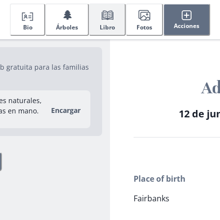
🌲
Acciones
Bio
Árboles
Libro
Fotos
gratuita para las familias
Ad
res naturales,
Encargar
as en mano.
12 de ju
Place of birth
Fairbanks