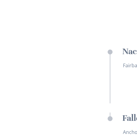
Nac
Fairb
Fal
Ancho