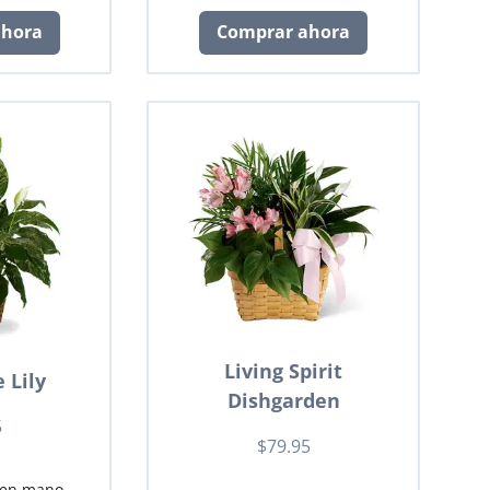
ahora
Comprar ahora
Living Spirit
 Lily
Dishgarden
5
$79.95
 en mano