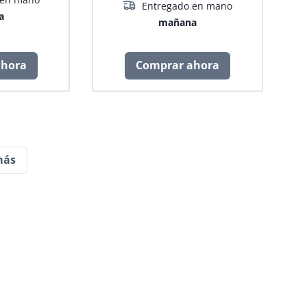
Entregado en mano
a
mañana
ahora
Comprar ahora
más