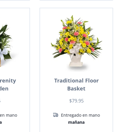
renity
Traditional Floor
den
Basket
5
$79.95
 en mano
Entregado en mano
a
mañana