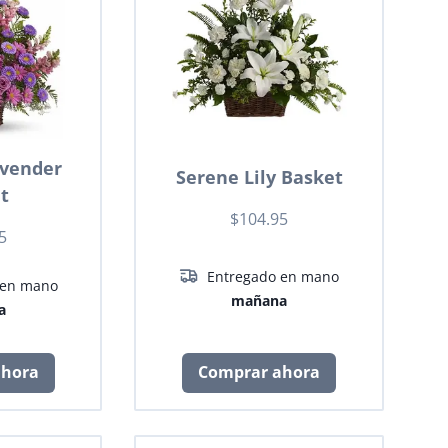
avender
Serene Lily Basket
t
$104.95
5
Entregado en mano
 en mano
mañana
a
ahora
Comprar ahora