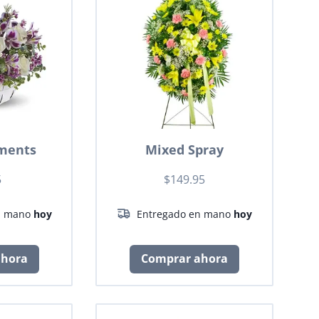
ments
Mixed Spray
5
$149.95
n mano
hoy
Entregado en mano
hoy
ahora
Comprar ahora