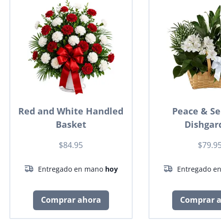
Red and White Handled
Peace & Se
Basket
Dishgar
$84.95
$79.9
Entregado en mano
hoy
Entregado e
Comprar ahora
Comprar 