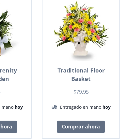
renity
Traditional Floor
den
Basket
5
$79.95
n mano
hoy
Entregado en mano
hoy
ahora
Comprar ahora