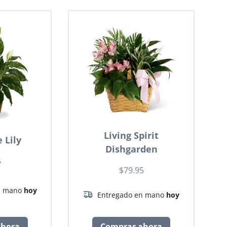
Living Spirit
 Lily
Dishgarden
5
$79.95
n mano
hoy
Entregado en mano
hoy
ahora
Comprar ahora