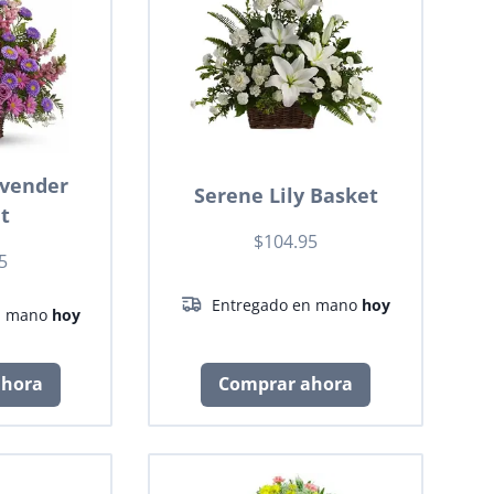
avender
Serene Lily Basket
t
$104.95
5
Entregado en mano
hoy
n mano
hoy
ahora
Comprar ahora